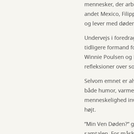
mennesker, der arbe
andet Mexico, Filip
og lever med døden
Undervejs i foredra
tidligere formand f
Winnie Poulsen og
refleksioner over so
Selvom emnet er alv
både humor, varme 
menneskelighed invi
højt.
”Min Ven Døden?” gi
samtalen. For måsk