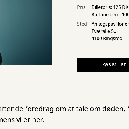
Pris
Billetpris: 125 D
Kult-medlem: 10
Sted
Anlægspavillone
Tværallé 5,,
4100 Ringsted
KØB BILLET
ræftende foredrag om at tale om døden, 
ns vi er her.