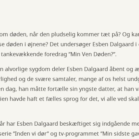
om døden, når den pludselig kommer tæt på? Og kan
se døden i øjnene? Det undersøger Esben Dalgaard i 
 tankevækkende foredrag ”Min Ven Døden?”.
n alvorlige sygdom deler Esben Dalgaard åbent og ær
lighed og de svære samtaler, mange af os helst undg
 dag, han måtte fortælle sin yngste datter, at han 
en havde haft et fælles sprog for det, vi alle ved skal
r har Esben Dalgaard beskæftiget sig indgående me
serie ”Inden vi dør” og tv-programmet ”Min sidste ga