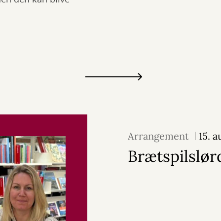
Arrangement
15. 
Brætspilslør