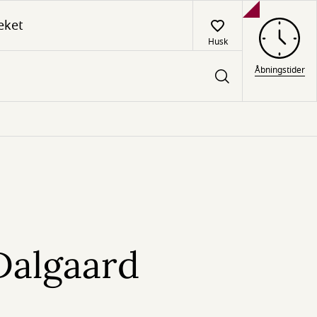
eket
Husk
Åbningstider
Dalgaard