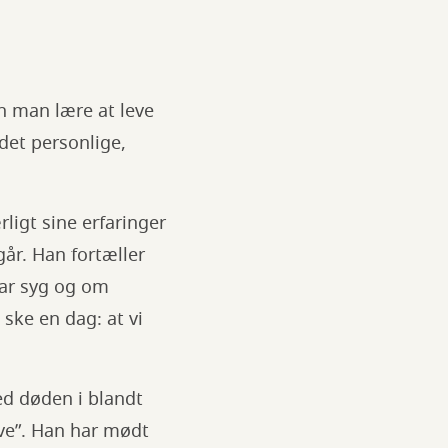
 man lære at leve
det personlige,
ligt sine erfaringer
år. Han fortæller
var syg og om
 ske en dag: at vi
d døden i blandt
ve”. Han har mødt