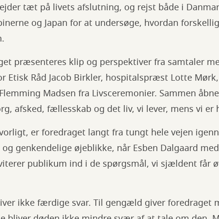
jder tæt på livets afslutning, og rejst både i Danmar
pinerne og Japan for at undersøge, hvordan forskellig
.
get præsenteres klip og perspektiver fra samtaler m
or Etisk Råd Jacob Birkler, hospitalspræst Lotte Mørk
 Flemming Madsen fra Livsceremonier. Sammen åbner
rg, afsked, fællesskab og det liv, vi lever, mens vi er 
orligt, er foredraget langt fra tungt hele vejen igenn
og genkendelige øjeblikke, når Esben Dalgaard med
terer publikum ind i de spørgsmål, vi sjældent får øv
ver ikke færdige svar. Til gengæld giver foredraget 
e bliver døden ikke mindre svær af at tale om den. 