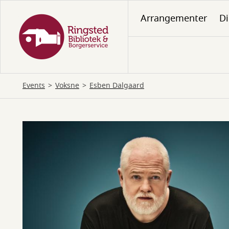
Gå
Arrangementer
Di
til
hovedindhold
Events
Voksne
Esben Dalgaard