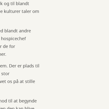
k og til blandt
e kulturer taler om
ed blandt andre
, hospicechef
 de for
her.
em. Der er plads til
 stor
et os på at stille
mod til at begynde
Men den kan blive