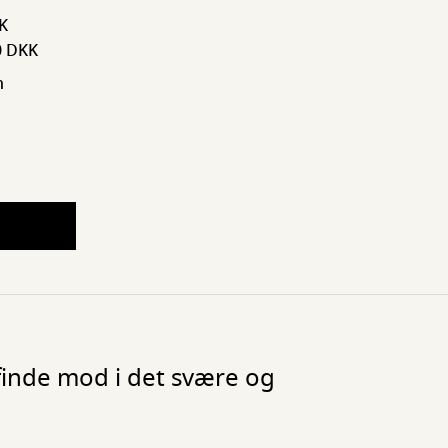
KK
0 DKK
n
finde mod i det svære og