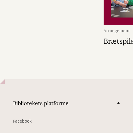
Arrangement
2026
Brætspil
Bibliotekets platforme
Facebook