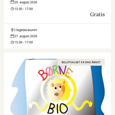
20. august 2026
15:30 - 17:00
Gratis
I faglitteraturen
Borgerrådgivning
27. august 2026
15:30 - 17:00
BILLETSALGET ER IKKE ÅBNET