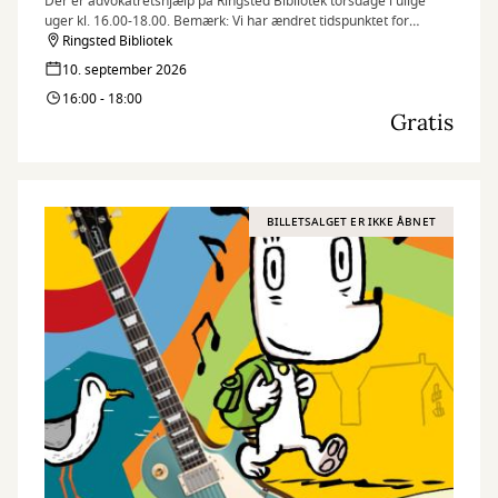
Der er advokatretshjælp på Ringsted Bibliotek torsdage i ulige
uger kl. 16.00-18.00. Bemærk: Vi har ændret tidspunktet for
udlevering af numre. Numre udleveres fra kl. 15.30.
Ringsted Bibliotek
10. september 2026
16:00 - 18:00
Gratis
BILLETSALGET ER IKKE ÅBNET