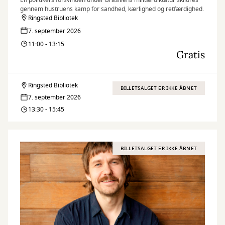
En politikers forsvinden under Brasiliens militærdiktatur skildres
gennem hustruens kamp for sandhed, kærlighed og retfærdighed.
Ringsted Bibliotek
7. september 2026
11:00 - 13:15
Gratis
Ringsted Bibliotek
Film
BILLETSALGET ER IKKE ÅBNET
7. september 2026
for
13:30 - 15:45
voksne
-
BILLETSALGET ER IKKE ÅBNET
september