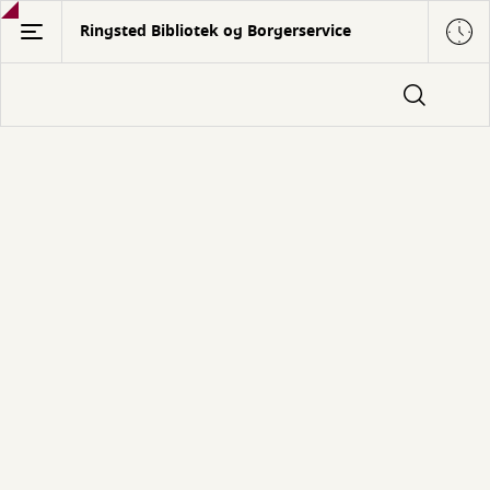
Gå
Ringsted Bibliotek og Borgerservice
til
hovedindhold