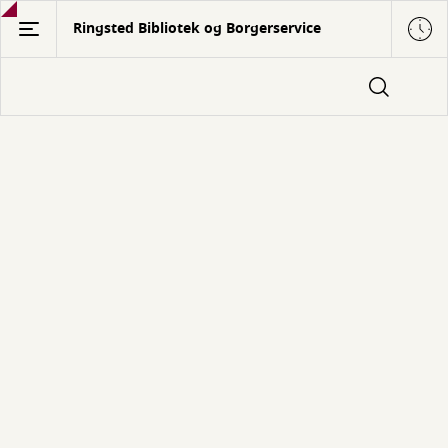
Gå
Ringsted Bibliotek og Borgerservice
til
hovedindhold