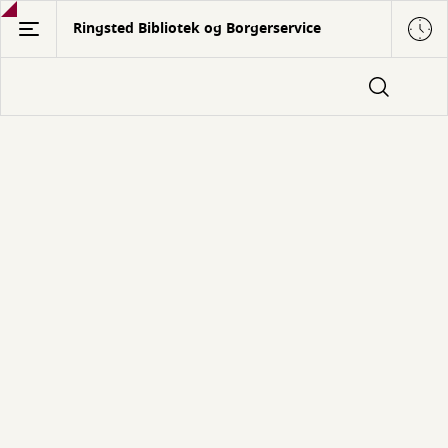
Gå
Ringsted Bibliotek og Borgerservice
til
hovedindhold