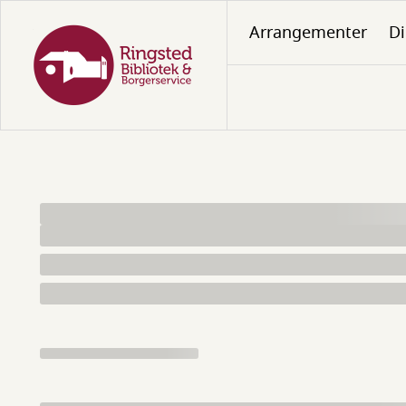
Gå
Arrangementer
Di
til
hovedindhold