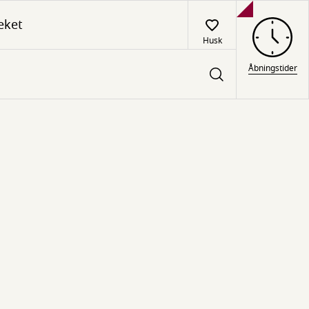
eket
Husk
Åbningstider