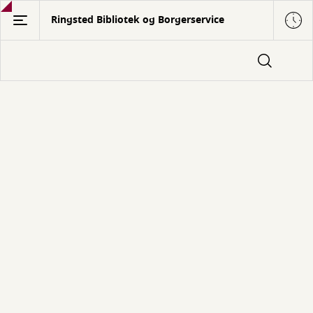
Gå
Ringsted Bibliotek og Borgerservice
til
hovedindhold