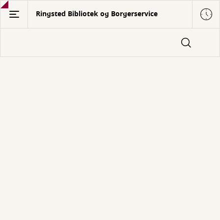
Gå
Ringsted Bibliotek og Borgerservice
til
hovedindhold