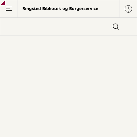
Gå
Ringsted Bibliotek og Borgerservice
til
hovedindhold