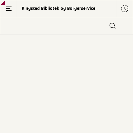
Gå
Ringsted Bibliotek og Borgerservice
til
hovedindhold