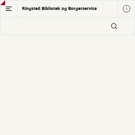
Gå
Ringsted Bibliotek og Borgerservice
til
hovedindhold