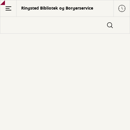
Gå
Ringsted Bibliotek og Borgerservice
til
hovedindhold