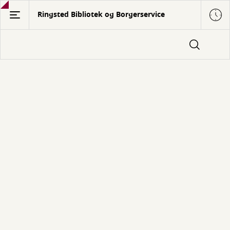
Gå
Ringsted Bibliotek og Borgerservice
til
hovedindhold