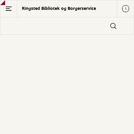
Gå
Ringsted Bibliotek og Borgerservice
til
hovedindhold