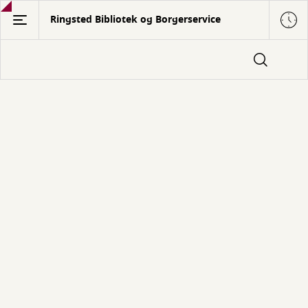
Gå
Ringsted Bibliotek og Borgerservice
til
hovedindhold