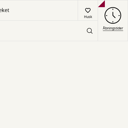
eket
Husk
Åbningstider