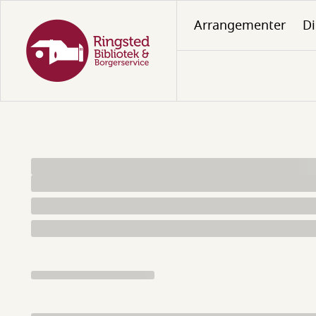
Gå
Arrangementer
Di
til
hovedindhold