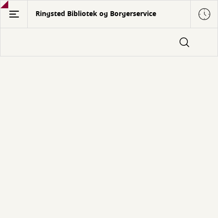
Gå
Ringsted Bibliotek og Borgerservice
til
hovedindhold