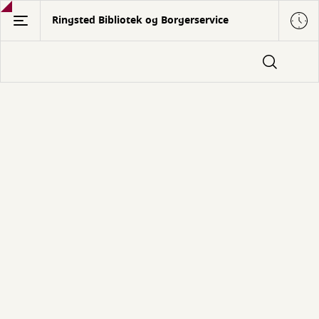
Gå
Ringsted Bibliotek og Borgerservice
til
hovedindhold