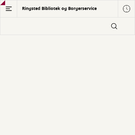
Gå
Ringsted Bibliotek og Borgerservice
til
hovedindhold