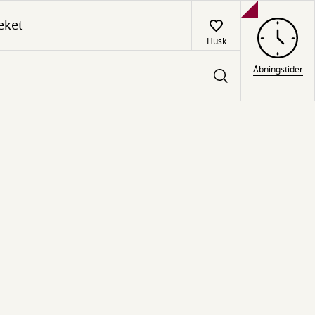
eket
Husk
Åbningstider