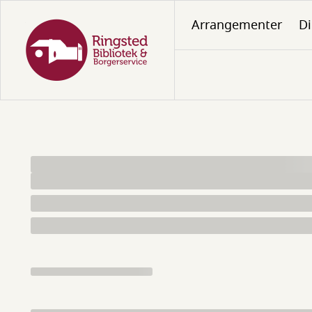
Gå
Arrangementer
Di
til
hovedindhold