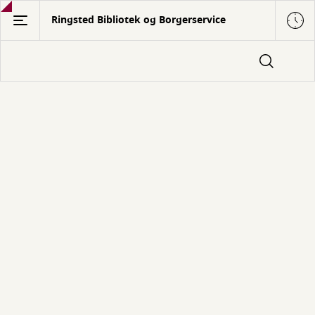
Gå
Ringsted Bibliotek og Borgerservice
til
hovedindhold