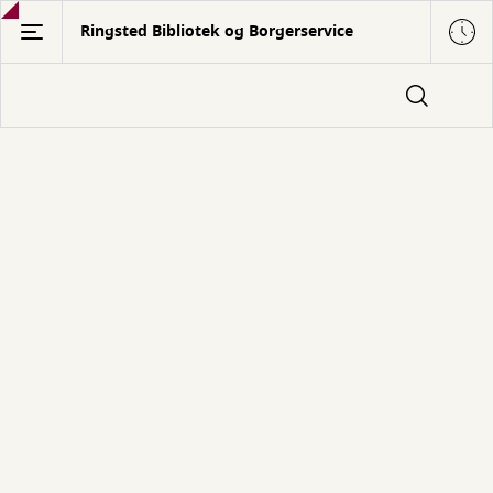
Gå
Ringsted Bibliotek og Borgerservice
til
hovedindhold