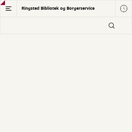
Gå
Ringsted Bibliotek og Borgerservice
til
hovedindhold