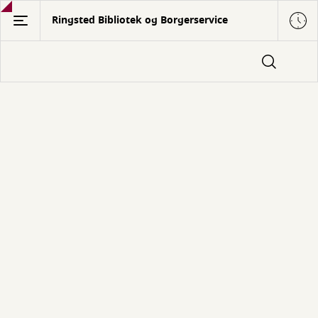
Gå
Ringsted Bibliotek og Borgerservice
til
hovedindhold