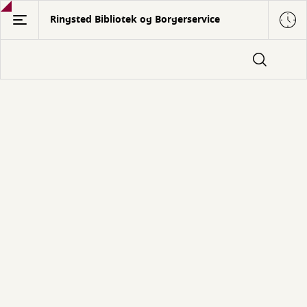
Gå
Ringsted Bibliotek og Borgerservice
til
hovedindhold