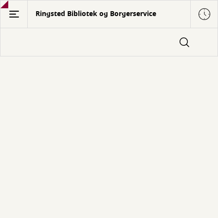
Gå
Ringsted Bibliotek og Borgerservice
til
hovedindhold