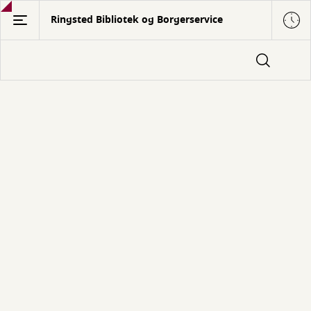
Gå
Ringsted Bibliotek og Borgerservice
til
hovedindhold