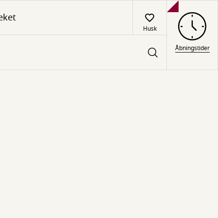
eket
Husk
Åbningstider