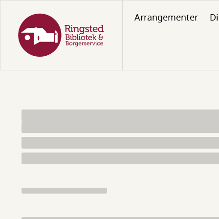
Gå
Arrangementer
Di
til
hovedindhold