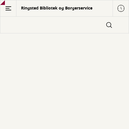
Gå
Ringsted Bibliotek og Borgerservice
til
hovedindhold