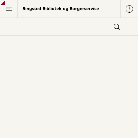
Gå
Ringsted Bibliotek og Borgerservice
til
hovedindhold