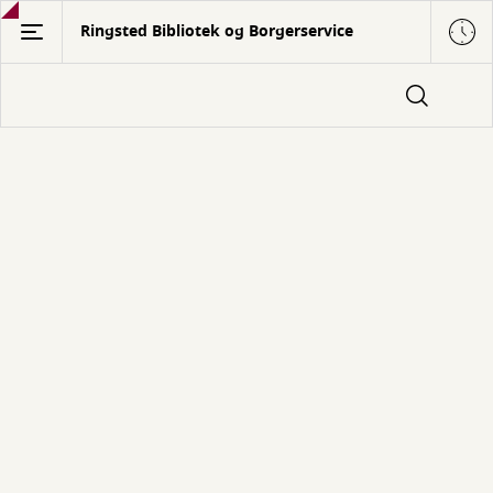
Gå
Ringsted Bibliotek og Borgerservice
til
hovedindhold