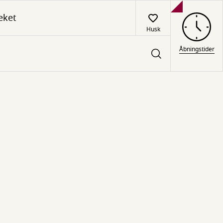
eket
Husk
Åbningstider