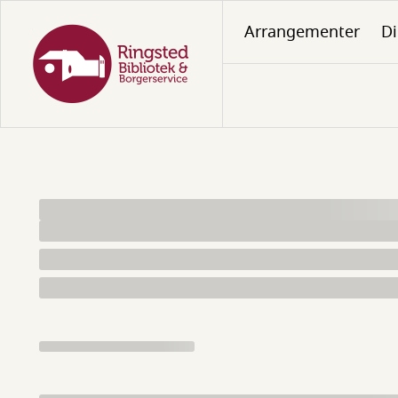
Gå
Arrangementer
Di
til
hovedindhold