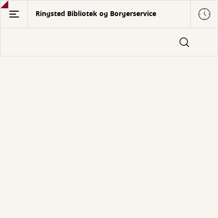
Gå
Ringsted Bibliotek og Borgerservice
til
hovedindhold