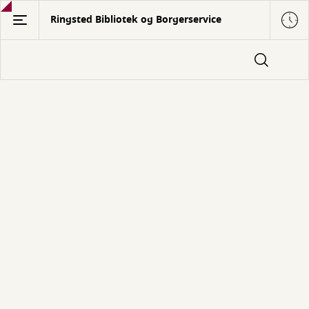
Gå
Ringsted Bibliotek og Borgerservice
til
hovedindhold