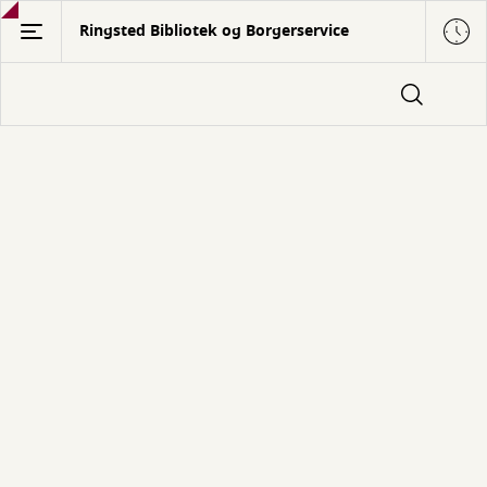
Gå
Ringsted Bibliotek og Borgerservice
til
hovedindhold