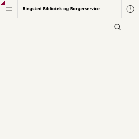
Gå
Ringsted Bibliotek og Borgerservice
til
hovedindhold