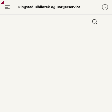
Gå
Ringsted Bibliotek og Borgerservice
til
hovedindhold