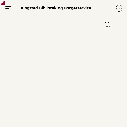
Gå
Ringsted Bibliotek og Borgerservice
til
hovedindhold