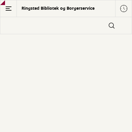
Gå
Ringsted Bibliotek og Borgerservice
til
hovedindhold