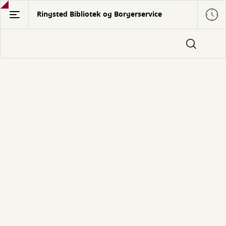
Gå
Ringsted Bibliotek og Borgerservice
til
hovedindhold